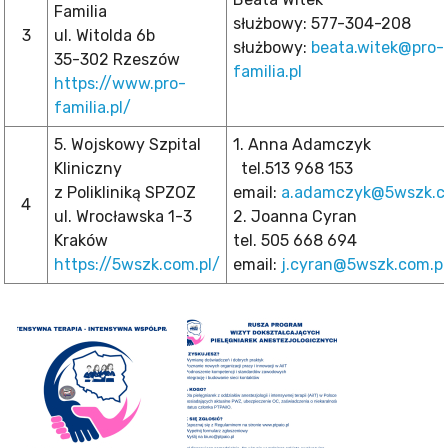
Familia
służbowy: 577-304-208
3
ul. Witolda 6b
służbowy:
beata.witek@pro-
35-302 Rzeszów
familia.pl
https://www.pro-
familia.pl/
5. Wojskowy Szpital
1. Anna Adamczyk
Kliniczny
tel.513 968 153
z Polikliniką SPZOZ
email:
a.adamczyk@5wszk.c
4
ul. Wrocławska 1-3
2. Joanna Cyran
Kraków
tel. 505 668 694
https://5wszk.com.pl/
email:
j.cyran@5wszk.com.pl