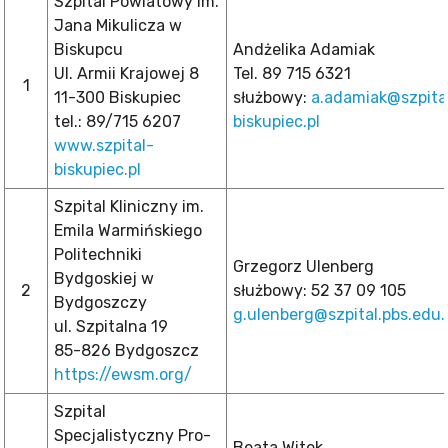
Szpital Powiatowy im.
Jana Mikulicza w
Biskupcu
Andżelika Adamiak
Ul. Armii Krajowej 8
Tel. 89 715 6321
1
11-300 Biskupiec
służbowy:
a.adamiak@szpita
tel.: 89/715 6207
biskupiec.pl
www.szpital-
biskupiec.pl
Szpital Kliniczny im.
Emila Warmińskiego
Politechniki
Grzegorz Ulenberg
Bydgoskiej w
2
służbowy: 52 37 09 105
Bydgoszczy
g.ulenberg@szpital.pbs.edu.
ul. Szpitalna 19
85-826 Bydgoszcz
https://ewsm.org/
Szpital
Specjalistyczny Pro-
Beata Witek